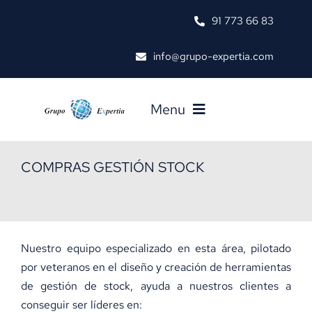
Skip
91 773 66 83
to
content
info@grupo-expertia.com
Menu
COMPRAS GESTIÓN STOCK
Inicio
Soluciones Y Servicios
Nuestro equipo especializado en esta área, pilotado
Referencias
por veteranos en el diseño y creación de herramientas
de gestión de stock, ayuda a nuestros clientes a
conseguir ser líderes en:
¿Quiénes Somos?